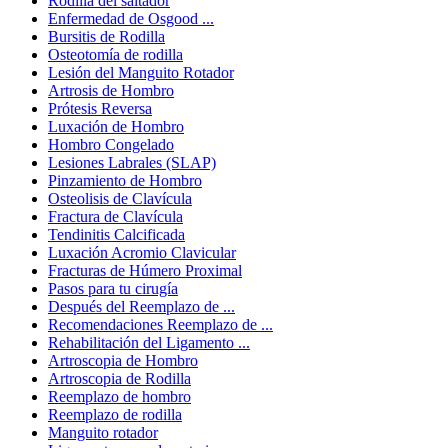
Rodilla del saltador
Enfermedad de Osgood ...
Bursitis de Rodilla
Osteotomía de rodilla
Lesión del Manguito Rotador
Artrosis de Hombro
Prótesis Reversa
Luxación de Hombro
Hombro Congelado
Lesiones Labrales (SLAP)
Pinzamiento de Hombro
Osteolisis de Clavícula
Fractura de Clavícula
Tendinitis Calcificada
Luxación Acromio Clavicular
Fracturas de Húmero Proximal
Pasos para tu cirugía
Después del Reemplazo de ...
Recomendaciones Reemplazo de ...
Rehabilitación del Ligamento ...
Artroscopia de Hombro
Artroscopia de Rodilla
Reemplazo de hombro
Reemplazo de rodilla
Manguito rotador