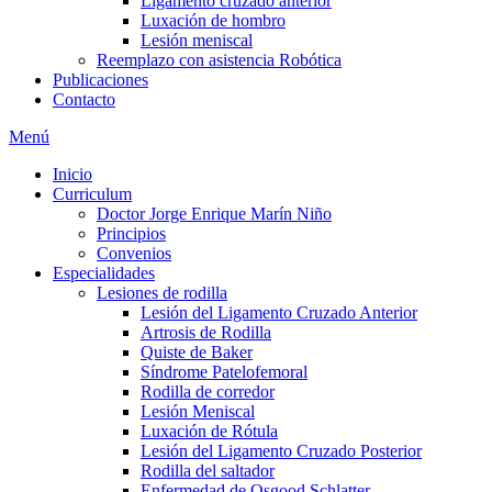
Ligamento cruzado anterior
Luxación de hombro
Lesión meniscal
Reemplazo con asistencia Robótica
Publicaciones
Contacto
Menú
Inicio
Curriculum
Doctor Jorge Enrique Marín Niño
Principios
Convenios
Especialidades
Lesiones de rodilla
Lesión del Ligamento Cruzado Anterior
Artrosis de Rodilla
Quiste de Baker
Síndrome Patelofemoral
Rodilla de corredor
Lesión Meniscal
Luxación de Rótula
Lesión del Ligamento Cruzado Posterior
Rodilla del saltador
Enfermedad de Osgood Schlatter