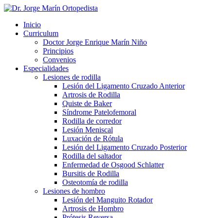
Inicio
Curriculum
Doctor Jorge Enrique Marín Niño
Principios
Convenios
Especialidades
Lesiones de rodilla
Lesión del Ligamento Cruzado Anterior
Artrosis de Rodilla
Quiste de Baker
Síndrome Patelofemoral
Rodilla de corredor
Lesión Meniscal
Luxación de Rótula
Lesión del Ligamento Cruzado Posterior
Rodilla del saltador
Enfermedad de Osgood Schlatter
Bursitis de Rodilla
Osteotomía de rodilla
Lesiones de hombro
Lesión del Manguito Rotador
Artrosis de Hombro
Prótesis Reversa