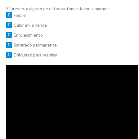
Si presenta alguno de estos síntomas favor llamarme:
Fiebre
Calor en la herida
Enrojecimiento
Sangrado permanente
Dificultad para respirar