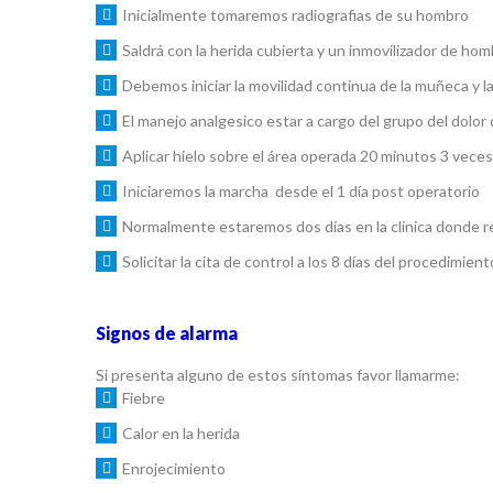
Inicialmente tomaremos radiografias de su hombro
Saldrá con la herida cubierta y un inmovilizador de ho
Debemos iniciar la movilidad continua de la muñeca y 
El manejo analgesico estar a cargo del grupo del dolor d
Aplicar hielo sobre el área operada 20 minutos 3 veces 
Iniciaremos la marcha desde el 1 día post operatorio
Normalmente estaremos dos días en la clinica donde reci
Solicitar la cita de control a los 8 días del procedimient
Signos de alarma
Si presenta alguno de estos síntomas favor llamarme:
Fiebre
Calor en la herida
Enrojecimiento