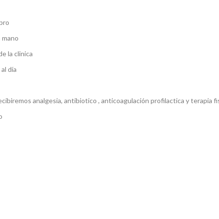
mbro
la mano
e la clinica
al día
biremos analgesia, antibiotico , anticoagulación profilactica y terapia fi
o